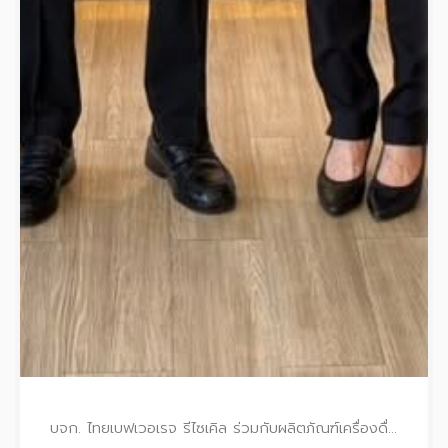
บจก. ไทยเบฟเวอเรจ รีไซเคิล ร่วมกับผลิตภัณฑ์เครื่องดื่มน้ำแร่ตราช้าง และ บมจ. จีเอ็มเอ็ม มิวสิค มอบเงินรายได้จากการเก็บบรรจุภัณฑ์ในงานคอนเสิร์ต Chang Music Connection แก่มูลนิธิขาเทียมฯ