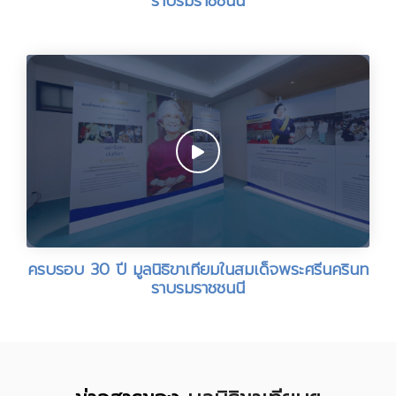
ราบรมราชชนนี
ครบรอบ 30 ปี มูลนิธิขาเทียมในสมเด็จพระศรีนครินท
ราบรมราชชนนี