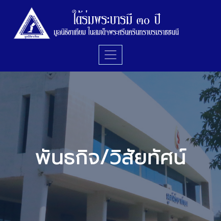
พันธกิจ/วิสัยทัศน์