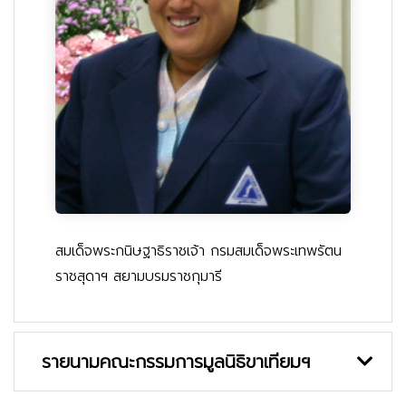
สมเด็จพระกนิษฐาธิราชเจ้า กรมสมเด็จพระเทพรัตน
ราชสุดาฯ สยามบรมราชกุมารี
รายนามคณะกรรมการมูลนิธิขาเทียมฯ