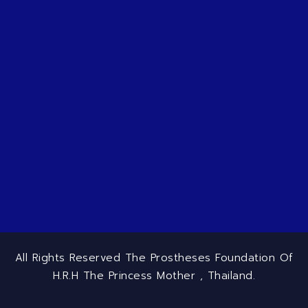
All Rights Reserved The Prostheses Foundation Of
H.R.H The Princess Mother , Thailand.