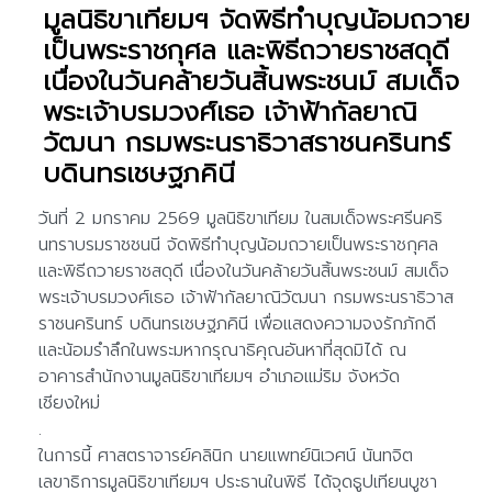
มูลนิธิขาเทียมฯ จัดพิธีทำบุญน้อมถวาย
เป็นพระราชกุศล และพิธีถวายราชสดุดี
เนื่องในวันคล้ายวันสิ้นพระชนม์ สมเด็จ
พระเจ้าบรมวงศ์เธอ เจ้าฟ้ากัลยาณิ
วัฒนา กรมพระนราธิวาสราชนครินทร์
บดินทรเชษฐภคินี