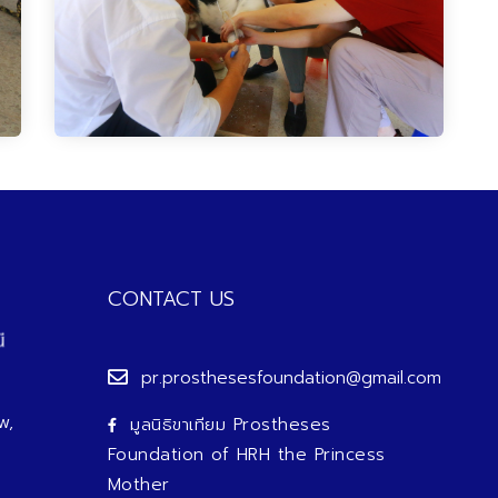
CONTACT US
pr.prosthesesfoundation@gmail.com
w,
มูลนิธิขาเทียม Prostheses
Foundation of HRH the Princess
Mother