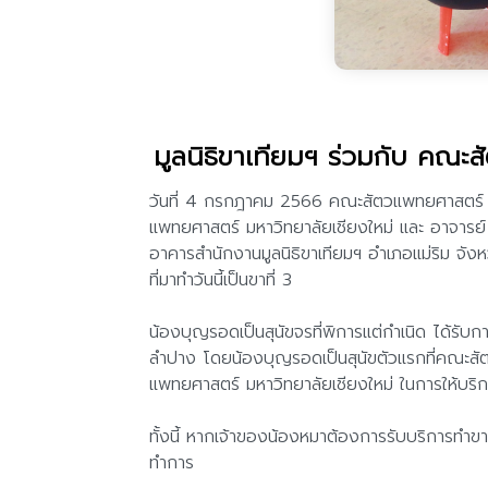
มูลนิธิขาเทียมฯ ร่วมกับ คณะส