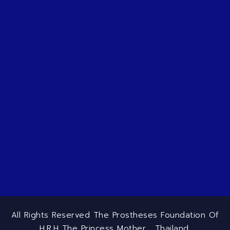
All Rights Reserved The Prostheses Foundation Of
H.R.H The Princess Mother , Thailand.