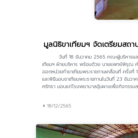
มูลนิธิขาเทียมฯ จัดเตรียมสถ
18/12/2565