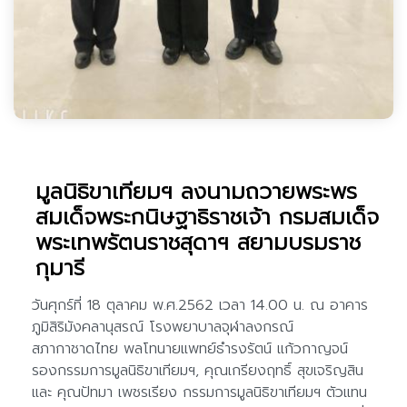
มูลนิธิขาเทียมฯ ลงนามถวายพระพร
สมเด็จพระกนิษฐาธิราชเจ้า กรมสมเด็จ
พระเทพรัตนราชสุดาฯ สยามบรมราช
กุมารี