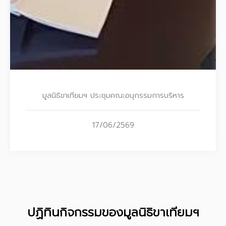
TBC และชบาบางกอกฯ สนับสนุนน้ำดื่มชนิดกระป๋องแก่มูลนิธิขาเทียมฯ
16/06/2569
ปฏิทินกิจกรรมของมูลนิธิขาเทียมฯ