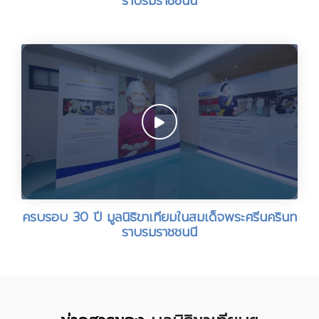
ราบรมราชชนนี
ครบรอบ 30 ปี มูลนิธิขาเทียมในสมเด็จพระศรีนครินท
ราบรมราชชนนี