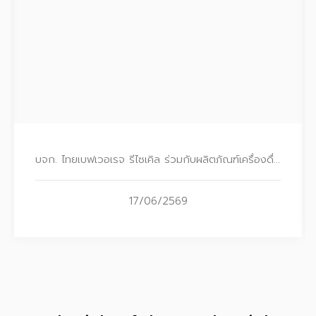
บจก. ไทยเบฟเวอเรจ รีไซเคิล ร่วมกับผลิตภัณฑ์เครื่องดื่มน้ำแร่ตราช้าง และ บมจ. จีเอ็มเอ็ม มิวสิค มอบเงินรายได้จากการเก็บบรรจุภัณฑ์ในงานคอนเสิร์ต Chang Music Connection แก่มูลนิธิขาเทียมฯ
17/06/2569