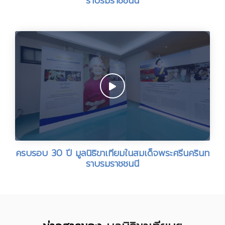
ราบรมราชชนนี
ครบรอบ 30 ปี มูลนิธิขาเทียมในสมเด็จพระศรีนครินท
ราบรมราชชนนี