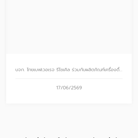
บจก. ไทยเบฟเวอเรจ รีไซเคิล ร่วมกับผลิตภัณฑ์เครื่องดื่มน้ำแร่ตราช้าง และ บมจ. จีเอ็มเอ็ม มิวสิค มอบเงินรายได้จากการเก็บบรรจุภัณฑ์ในงานคอนเสิร์ต Chang Music Connection แก่มูลนิธิขาเทียมฯ
17/06/2569